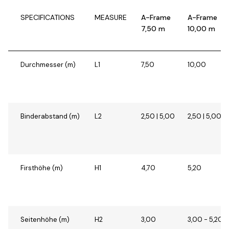
SPECIFICATIONS
MEASURE
A-Frame
A-Frame
7,50 m
10,00 m
Durchmesser (m)
L1
7,50
10,00
Binderabstand (m)
L2
2,50 | 5,00
2,50 | 5,00
Firsthöhe (m)
H1
4,70
5,20
Seitenhöhe (m)
H2
3,00
3,00 - 5,20