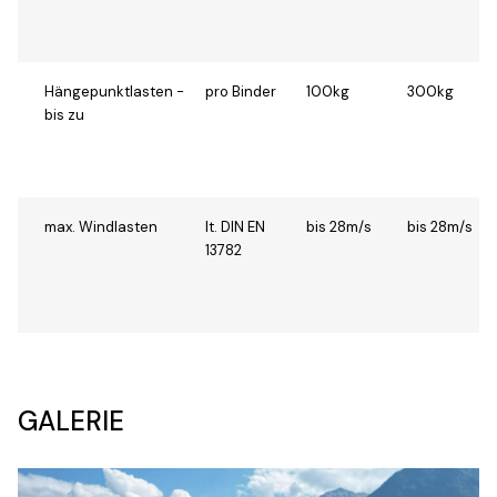
Hängepunktlasten -
pro Binder
100kg
300kg
bis zu
max. Windlasten
lt. DIN EN
bis 28m/s
bis 28m/s
13782
GALERIE