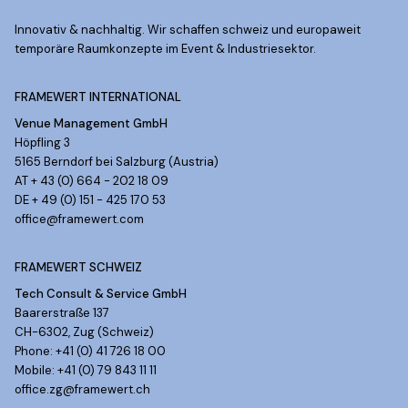
Innovativ & nachhaltig. Wir schaffen schweiz und europaweit
temporäre Raumkonzepte im Event & Industriesektor.
FRAMEWERT INTERNATIONAL
Venue Management GmbH
Höpfling 3
5165 Berndorf bei Salzburg (Austria)
AT + 43 (0) 664 - 202 18 09
DE + 49 (0) 151 - 425 170 53
office@framewert.com
FRAMEWERT SCHWEIZ
Tech Consult & Service GmbH
Baarerstraße 137
CH-6302, Zug (Schweiz)
Phone: +41 (0) 41 726 18 00
Mobile: +41 (0) 79 843 11 11
office.zg@framewert.ch