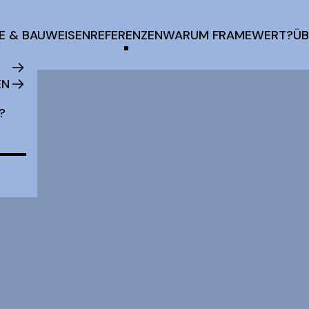
E & BAUWEISEN
REFERENZEN
WARUM FRAMEWERT?
ÜB
EN
?